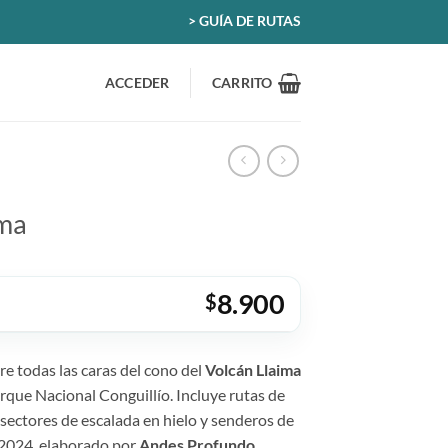
> GUÍA DE RUTAS
ACCEDER
CARRITO
ima
8.900
$
e todas las caras del cono del
Volcán Llaima
arque Nacional Conguillío. Incluye rutas de
 sectores de escalada en hielo y senderos de
 2024, elaborado por
Andes Profundo
.