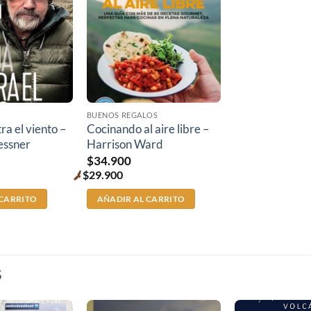
BUENOS REGALOS
ra el viento –
Cocinando al aire libre –
essner
Harrison Ward
$
34.900
$
29.900
Premium
price
 CARRITO
AÑADIR AL CARRITO
S