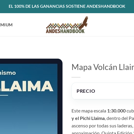
EL 100% DE LAS GANANCIAS SOSTIENE ANDESHANDBOOK
EMIUM
Mapa Volcán Lla
PRECIO
Este mapa escala
1:30.000
cubr
y el Pichi Llaima
, dentro del P
ascenso por todas sus laderas,
aproximación. Quinta Edición