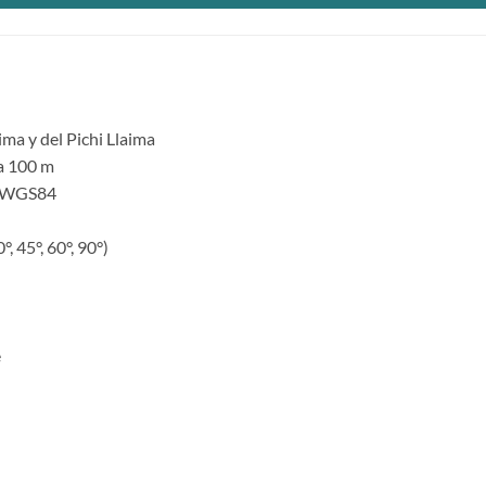
ima y del Pichi Llaima
da 100 m
m WGS84
, 45°, 60°, 90°)
e