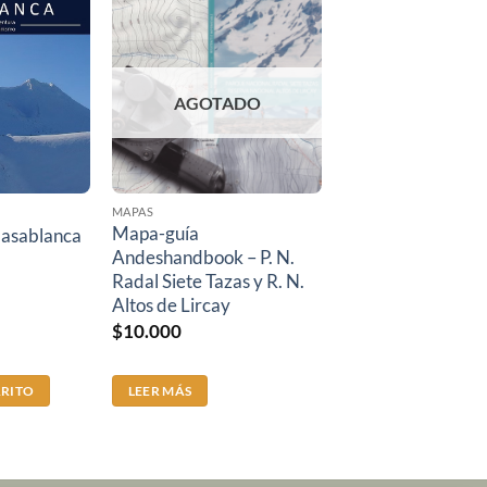
AGOTADO
MAPAS
Mapa-guía
asablanca
Andeshandbook – P. N.
Radal Siete Tazas y R. N.
Altos de Lircay
$
10.000
RRITO
LEER MÁS