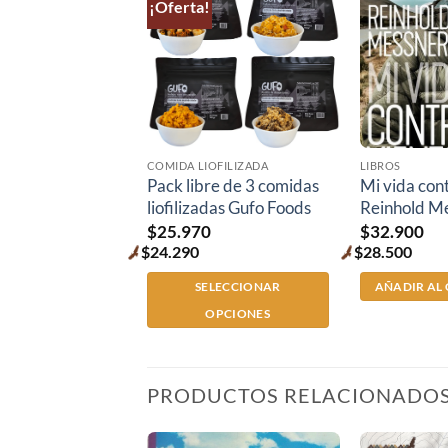
¡Oferta!
COMIDA LIOFILIZADA
LIBROS
Pack libre de 3 comidas
Mi vida cont
liofilizadas Gufo Foods
Reinhold M
$
25.970
$
32.900
$
24.290
$
28.500
Premium
Premium
price
price
SELECCIONAR
AÑADIR AL
OPCIONES
PRODUCTOS RELACIONADO