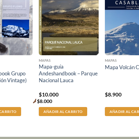
MAPAS
MAPAS
Mapa-guía
Mapa Volcán C
book Grupo
Andeshandbook – Parque
ión Vintage)
Nacional Lauca
$
8.900
$
10.000
$
8.000
Premium
price
 CARRITO
AÑADIR AL CARRITO
AÑADIR AL CA