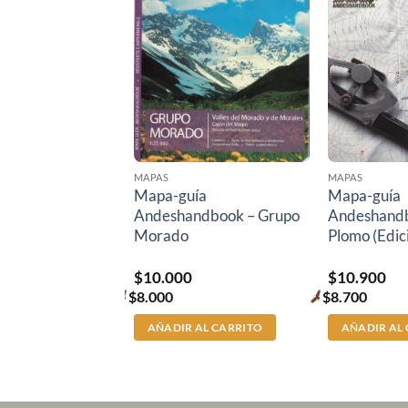
MAPAS
MAPAS
apas-guía
Mapa-guía
Mapa-guía
ndbook
Andeshandbook – Grupo
Andeshand
Morado
Plomo (Edic
El
El
$
40.000
$
10.000
$
10.900
precio
precio
$
8.000
$
8.700
Premium
Premium
original
actual
price
price
era:
es:
LECCIONAR
AÑADIR AL CARRITO
AÑADIR AL
$50.000.
$40.000.
OPCIONES