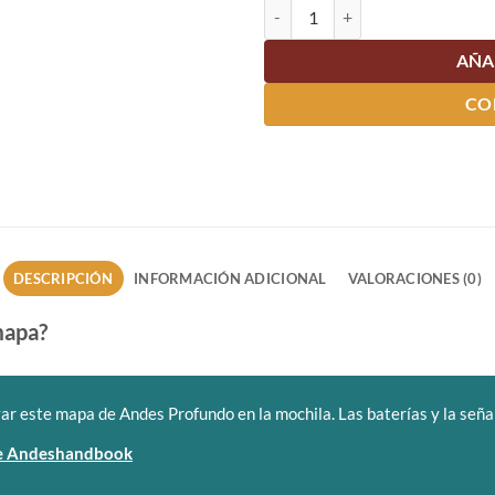
Mapa Volcán Llaima cantidad
AÑA
CO
DESCRIPCIÓN
INFORMACIÓN ADICIONAL
VALORACIONES (0)
mapa?
ar este mapa de Andes Profundo en la mochila. Las baterías y la señal 
 de Andeshandbook