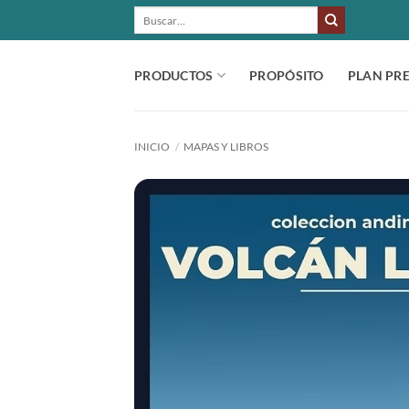
Saltar
BUSCAR
POR:
al
contenido
PRODUCTOS
PROPÓSITO
PLAN PR
INICIO
/
MAPAS Y LIBROS