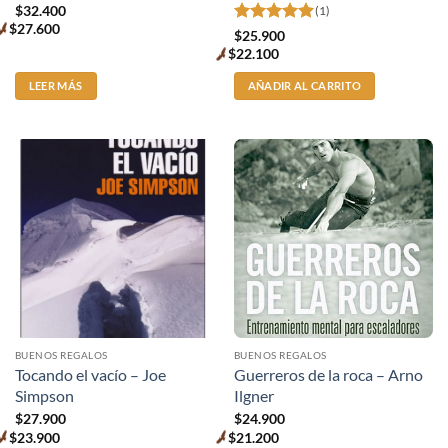
$
32.400
(1)
$
27.600
Valorado
Premium
$
25.900
price
con
5
de 5
$
22.100
Premium
price
LEER MÁS
AÑADIR AL CARRITO
BUENOS REGALOS
BUENOS REGALOS
Tocando el vacío – Joe
Guerreros de la roca – Arno
Simpson
Ilgner
$
27.900
$
24.900
$
23.900
$
21.200
Premium
Premium