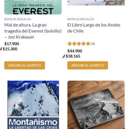
BUENOS REGALOS
BUENOS REGALOS
Mal de altura. La gran
El Libro Largo de los Andes
tragedia del Everest (bolsillo)
de Chile
– Jon Krakauer
$
17.900
(4)
$
15.300
Valorado
Premium
$
44.900
price
con
5
de 5
$
38.165
Premium
price
AÑADIR AL CARRITO
AÑADIR AL CARRITO