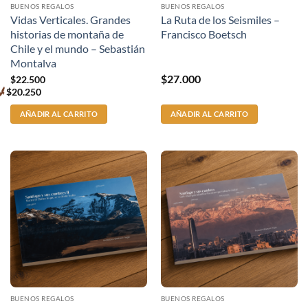
BUENOS REGALOS
BUENOS REGALOS
Vidas Verticales. Grandes
La Ruta de los Seismiles –
historias de montaña de
Francisco Boetsch
Chile y el mundo – Sebastián
Montalva
$
27.000
$
22.500
$
20.250
Premium
price
AÑADIR AL CARRITO
AÑADIR AL CARRITO
BUENOS REGALOS
BUENOS REGALOS