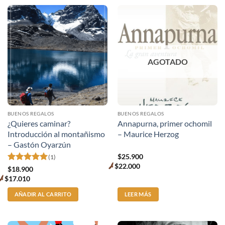
AGOTADO
BUENOS REGALOS
BUENOS REGALOS
¿Quieres caminar?
Annapurna, primer ochomil
Introducción al montañismo
– Maurice Herzog
– Gastón Oyarzún
$
25.900
(1)
$
22.000
Valorado
Premium
$
18.900
price
con
5
de 5
$
17.010
Premium
price
AÑADIR AL CARRITO
LEER MÁS