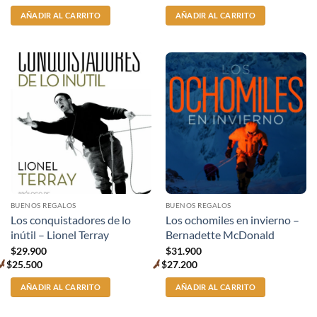
price
price
AÑADIR AL CARRITO
AÑADIR AL CARRITO
BUENOS REGALOS
BUENOS REGALOS
Los conquistadores de lo
Los ochomiles en invierno –
inútil – Lionel Terray
Bernadette McDonald
$
29.900
$
31.900
$
25.500
$
27.200
Premium
Premium
price
price
AÑADIR AL CARRITO
AÑADIR AL CARRITO