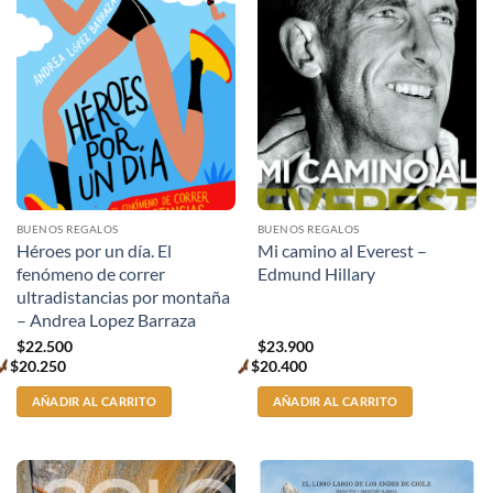
BUENOS REGALOS
BUENOS REGALOS
Héroes por un día. El
Mi camino al Everest –
fenómeno de correr
Edmund Hillary
ultradistancias por montaña
– Andrea Lopez Barraza
$
22.500
$
23.900
$
20.250
$
20.400
Premium
Premium
price
price
AÑADIR AL CARRITO
AÑADIR AL CARRITO