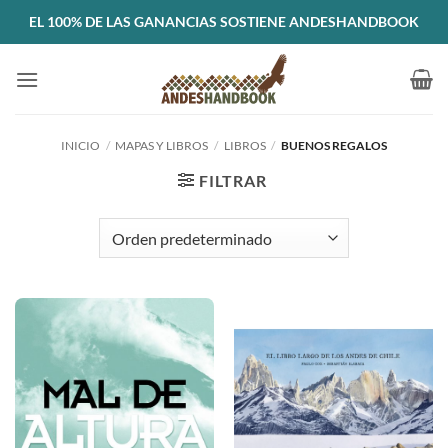
Saltar
EL 100% DE LAS GANANCIAS SOSTIENE ANDESHANDBOOK
al
contenido
INICIO
/
MAPAS Y LIBROS
/
LIBROS
/
BUENOS REGALOS
FILTRAR