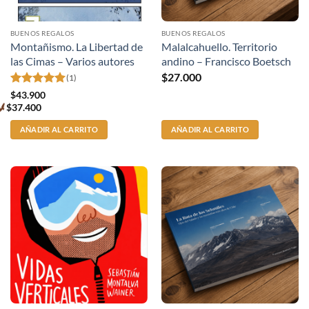
BUENOS REGALOS
BUENOS REGALOS
Montañismo. La Libertad de
Malalcahuello. Territorio
las Cimas – Varios autores
andino – Francisco Boetsch
$
27.000
(1)
Valorado
$
43.900
con
5
de 5
$
37.400
Premium
price
AÑADIR AL CARRITO
AÑADIR AL CARRITO