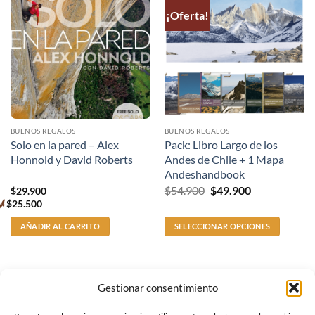
¡Oferta!
BUENOS REGALOS
BUENOS REGALOS
Solo en la pared – Alex
Pack: Libro Largo de los
Honnold y David Roberts
Andes de Chile + 1 Mapa
Andeshandbook
El
El
$
54.900
$
49.900
$
29.900
precio
precio
$
25.500
Premium
original
actual
price
era:
es:
AÑADIR AL CARRITO
SELECCIONAR OPCIONES
$54.900.
$49.900.
Gestionar consentimiento