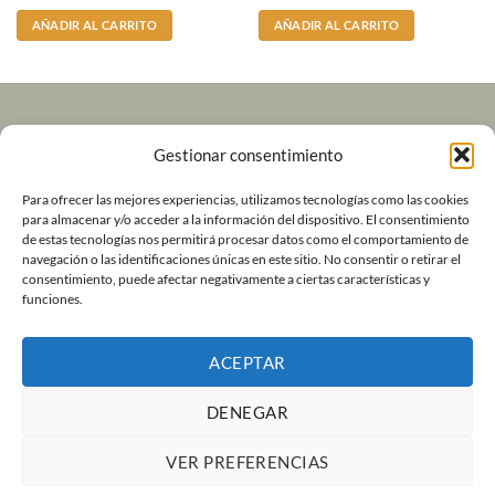
AÑADIR AL CARRITO
AÑADIR AL CARRITO
Volver a Andeshandbook
Gestionar consentimiento
Contacto
Para ofrecer las mejores experiencias, utilizamos tecnologías como las cookies
para almacenar y/o acceder a la información del dispositivo. El consentimiento
de estas tecnologías nos permitirá procesar datos como el comportamiento de
Política de Devoluciones y Garantía
navegación o las identificaciones únicas en este sitio. No consentir o retirar el
consentimiento, puede afectar negativamente a ciertas características y
Términos y Condiciones de Uso
funciones.
Política de cookies (UE)
ACEPTAR
DENEGAR
Visa
MasterCard
Bank
Transfer
Copyright 2026 ©
Andeshandbook
VER PREFERENCIAS