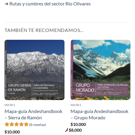
➜
Rutas y cumbres del sector Río Olivares
TAMBIÉN TE RECOMENDAMOS…
MAPAS
MAPAS
Mapa-guía Andeshandbook
Mapa-guía Andeshandbook
– Sierra de Ramón
– Grupo Morado
$
10.000
(8 reseñas)
$
8.000
Valorado
Premium
$
10.000