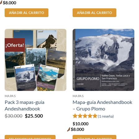
price
con
5
de 5
$
8.000
Premium
price
AÑADIR AL CARRITO
AÑADIR AL CARRITO
¡Oferta!
MAPAS
MAPAS
Pack 3 mapas-guía
Mapa-guía Andeshandbook
Andeshandbook
– Grupo Plomo
El
El
$
30.000
$
25.500
(1 reseña)
precio
precio
Valorado
$
10.000
original
actual
con
5
de 5
$
8.000
era:
es:
Premium
$30.000.
$25.500.
price