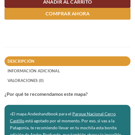
AÑADIR AL CARRITO
COMPRAR AHORA
DESCRIPCIÓN
INFORMACIÓN ADICIONAL
VALORACIONES (0)
¿Por qué te recomendamos este mapa?
«El mapa Andeshandbook para el
Parque Nacional Cerro
Castillo
está agotado por el momento. Por eso, si vas a la
Patagonia, te recomiendo llevar en tu mochila esta bonita
edición de Andes Profundo, que también abarca la increíble