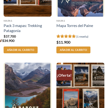
MAPAS
MAPAS
Pack 3 mapas: Trekking
Mapa Torres del Paine
Patagonia
$
37.700
(1 reseña)
$
34.900
$
11.900
Valorado
Premium
price
con
5
de 5
AÑADIR AL CARRITO
AÑADIR AL CARRITO
¡Oferta!