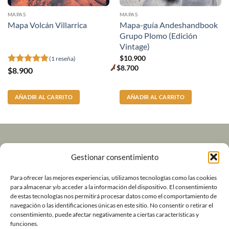
MAPAS
MAPAS
Mapa-guía Andeshandbook
Mapa Volcán Villarrica
Grupo Plomo (Edición
Vintage)
$
10.900
(1 reseña)
$
8.700
$
8.900
Valorado
Premium
price
con
5
de 5
AÑADIR AL CARRITO
AÑADIR AL CARRITO
Volver a Andeshandbook
Gestionar consentimiento
Contacto
Para ofrecer las mejores experiencias, utilizamos tecnologías como las cookies
para almacenar y/o acceder a la información del dispositivo. El consentimiento
de estas tecnologías nos permitirá procesar datos como el comportamiento de
Política de Devoluciones y Garantía
navegación o las identificaciones únicas en este sitio. No consentir o retirar el
consentimiento, puede afectar negativamente a ciertas características y
Términos y Condiciones de Uso
funciones.