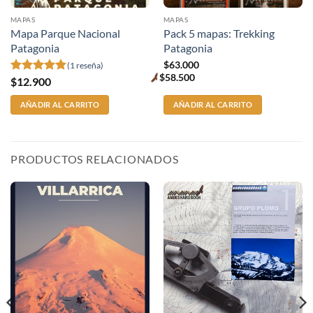
MAPAS
MAPAS
Mapa Parque Nacional
Pack 5 mapas: Trekking
Patagonia
Patagonia
$
63.000
(1 reseña)
$
58.500
$
12.900
Valorado
Premium
price
con
5
de 5
AÑADIR AL CARRITO
AÑADIR AL CARRITO
PRODUCTOS RELACIONADOS