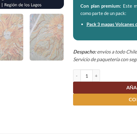
Con plan premium:
Este m
como parte de un pack:
Pack 3 mapas Volcanes d
Despacho:
envíos a todo Chile
Servicio de paquetería con seg
Mapa Volcán Calbuco cantidad
AÑA
CO