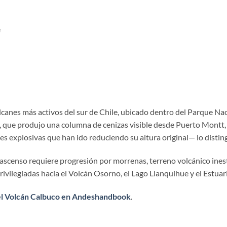
e
lcanes más activos del sur de Chile, ubicado dentro del Parque Nac
5, que produjo una columna de cenizas visible desde Puerto Montt,
s explosivas que han ido reduciendo su altura original— lo disting
 ascenso requiere progresión por morrenas, terreno volcánico inest
rivilegiadas hacia el Volcán Osorno, el Lago Llanquihue y el Estuar
el Volcán Calbuco en Andeshandbook
.