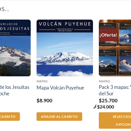
OS…
¡Oferta!
MAPAS
MAPAS
e los Jesuitas
Pack 3 mapas: 
Mapa Volcán Puyehue
loche
del Sur
$
8.900
$
25.700
$
24.000
Premium
price
 CARRITO
AÑADIR AL CARRITO
SELECCI
OPCION