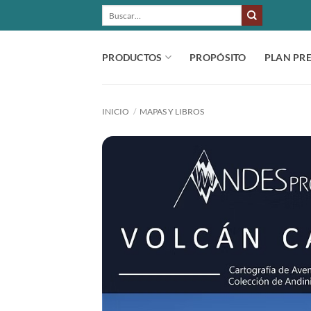
Saltar
BUSCAR
POR:
al
contenido
PRODUCTOS
PROPÓSITO
PLAN PR
INICIO
/
MAPAS Y LIBROS