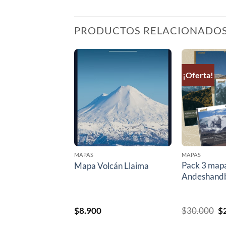
PRODUCTOS RELACIONADO
¡Oferta!
MAPAS
MAPAS
vados de
Pack 3 map
Mapa Volcán Llaima
Andeshand
El
$
8.900
$
30.000
$
pr