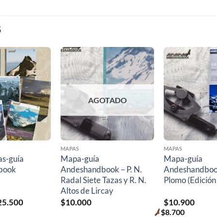
S
AGOTADO
MAPAS
MAPAS
as-guía
Mapa-guía
Mapa-guía
book
Andeshandbook – P. N.
Andeshandboo
Radal Siete Tazas y R. N.
Plomo (Edición
Altos de Lircay
El
25.500
$
10.000
$
10.900
ecio
precio
$
8.700
Premium