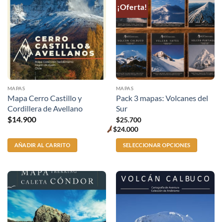
¡Oferta!
MAPAS
MAPAS
Mapa Cerro Castillo y
Pack 3 mapas: Volcanes del
Cordillera de Avellano
Sur
$
14.900
$
25.700
$
24.000
Premium
price
AÑADIR AL CARRITO
SELECCIONAR OPCIONES