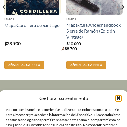
MAPAS
MAPAS
Mapa-guía Andeshandbook
Mapa Cordillera de Santiago
Sierra de Ramón (Edición
Vintage)
$
23.900
$
10.000
$
8.700
Premium
price
AÑADIR AL CARRITO
AÑADIR AL CARRITO
Volver a Andeshandbook
Gestionar consentimiento
Contacto
Para ofrecer las mejores experiencias, utilizamos tecnologías como las cookies
para almacenar y/o acceder a la información del dispositivo. El consentimiento
de estas tecnologías nos permitirá procesar datos como el comportamiento de
Política de Devoluciones y Garantía
navegación o las identificaciones únicas en este sitio. No consentir o retirar el