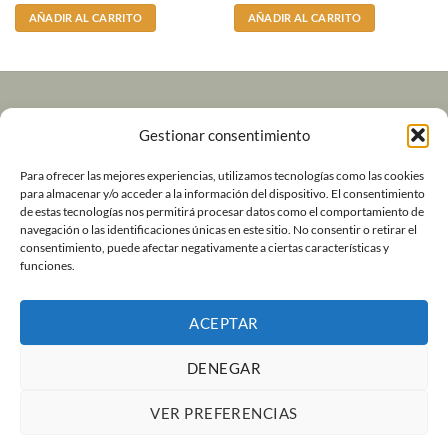
AÑADIR AL CARRITO
AÑADIR AL CARRITO
Volver a Andeshandbook
Gestionar consentimiento
Contacto
Para ofrecer las mejores experiencias, utilizamos tecnologías como las cookies
para almacenar y/o acceder a la información del dispositivo. El consentimiento
de estas tecnologías nos permitirá procesar datos como el comportamiento de
Política de Devoluciones y Garantía
navegación o las identificaciones únicas en este sitio. No consentir o retirar el
consentimiento, puede afectar negativamente a ciertas características y
Términos y Condiciones de Uso
funciones.
Política de cookies (UE)
ACEPTAR
DENEGAR
Visa
MasterCard
Bank
Transfer
Copyright 2026 ©
Andeshandbook
VER PREFERENCIAS