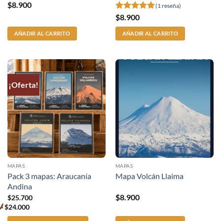
$
8.900
(1 reseña)
$
8.900
Valorado
con
5
de 5
AÑADIR AL CARRITO
AÑADIR AL CARRITO
¡Oferta!
MAPAS
MAPAS
Pack 3 mapas: Araucanía
Mapa Volcán Llaima
Andina
$
8.900
$
25.700
$
24.000
Premium
price