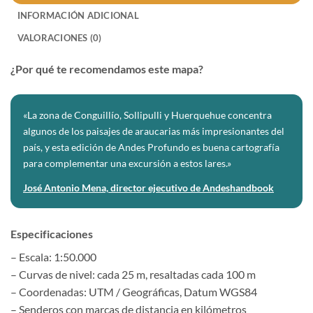
INFORMACIÓN ADICIONAL
VALORACIONES (0)
¿Por qué te recomendamos este mapa?
«La zona de Conguillío, Sollipulli y Huerquehue concentra
algunos de los paisajes de araucarias más impresionantes del
país, y esta edición de Andes Profundo es buena cartografía
para complementar una excursión a estos lares.»
José Antonio Mena, director ejecutivo de Andeshandbook
Especificaciones
– Escala: 1:50.000
– Curvas de nivel: cada 25 m, resaltadas cada 100 m
– Coordenadas: UTM / Geográficas, Datum WGS84
– Senderos con marcas de distancia en kilómetros