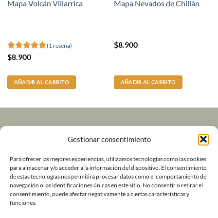
Mapa Volcán Villarrica
Mapa Nevados de Chillán
$
8.900
(1 reseña)
$
8.900
Valorado
con
5
de 5
AÑADIR AL CARRITO
AÑADIR AL CARRITO
Volver a Andeshandbook
Gestionar consentimiento
Contacto
Para ofrecer las mejores experiencias, utilizamos tecnologías como las cookies
para almacenar y/o acceder a la información del dispositivo. El consentimiento
de estas tecnologías nos permitirá procesar datos como el comportamiento de
Política de Devoluciones y Garantía
navegación o las identificaciones únicas en este sitio. No consentir o retirar el
consentimiento, puede afectar negativamente a ciertas características y
Términos y Condiciones de Uso
funciones.
Política de cookies (UE)