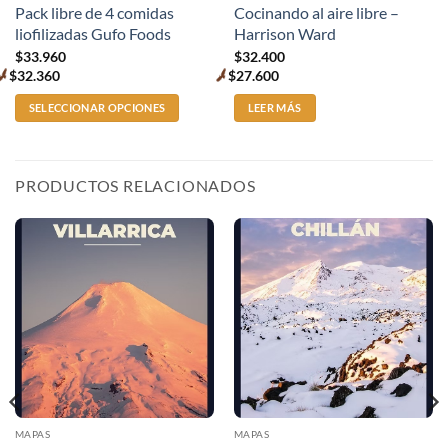
Pack libre de 4 comidas
Cocinando al aire libre –
de
liofilizadas Gufo Foods
Harrison Ward
producto
$
33.960
$
32.400
$
32.360
$
27.600
Premium
Premium
price
price
SELECCIONAR OPCIONES
LEER MÁS
PRODUCTOS RELACIONADOS
MAPAS
MAPAS