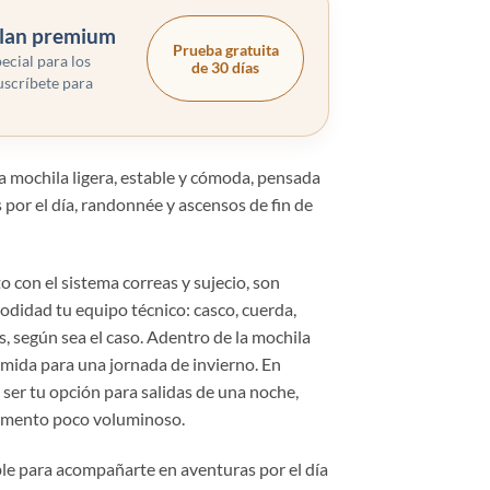
plan premium
Prueba gratuita
ecial para los
de 30 días
uscríbete para
a mochila ligera, estable y cómoda, pensada
 por el día, randonnée y ascensos de fin de
to con el sistema correas y sujecio, son
modidad tu equipo técnico: casco, cuerda,
es, según sea el caso. Adentro de la mochila
comida para una jornada de invierno. En
ser tu opción para salidas de una noche,
mento poco voluminoso.
ble para acompañarte en aventuras por el día