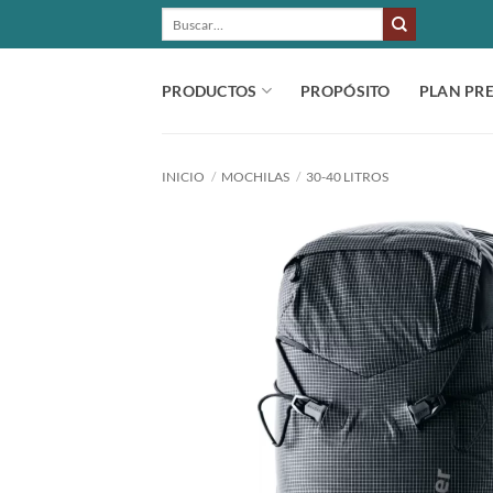
Saltar
BUSCAR
POR:
al
contenido
PRODUCTOS
PROPÓSITO
PLAN PR
INICIO
/
MOCHILAS
/
30-40 LITROS