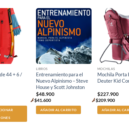
LIBROS
MOCHILAS
de 44 + 6 /
Entrenamiento para el
Mochila Porta
Nuevo Alpinismo – Steve
Deuter Kid Co
House y Scott Johnston
$
48.900
$
227.900
$
41.600
$
209.900
Premium
Premium
price
price
CIONAR
AÑADIR AL CARRITO
AÑADIR AL CA
IONES