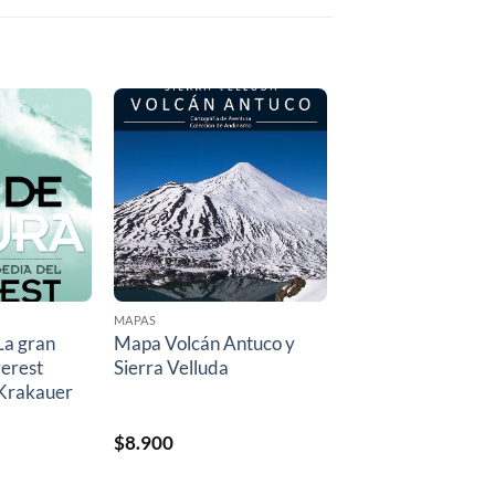
MAPAS
La gran
Mapa Volcán Antuco y
verest
Sierra Velluda
n Krakauer
$
8.900