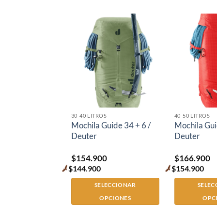
30-40 LITROS
40-50 LITROS
Mochila Guide 34 + 6 /
Mochila Gui
Deuter
Deuter
$
154.900
$
166.900
$
144.900
$
154.900
Premium
Premium
price
price
SELECCIONAR
SELEC
OPCIONES
OPC
Este
Este