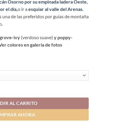
cán Osorno por su empinada ladera Oeste,
r el día,
o ir a
esquiar al valle del Arenas.
s una de las preferidos por guías de montaña
o.
 grove-ivy
(verdoso suave)
y poppy-
Ver colores en galería de fotos
ntidad
DIR AL CARRITO
MPRAR AHORA