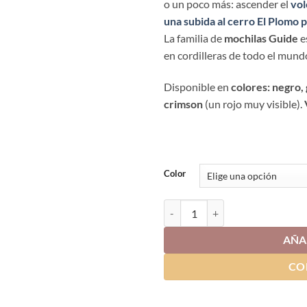
o un poco más: ascender el
vol
una subida al
cerro El Plomo po
La familia de
mochilas Guide
e
en cordilleras de todo el mund
Disponible en
colores: negro,
crimson
(un rojo muy visible).
Color
Mochila Guide Lite 30 - Deuter ca
AÑA
CO