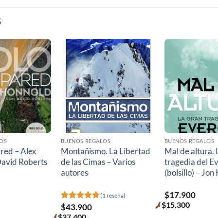
S
OS
BUENOS REGALOS
BUENOS REGALOS
ared – Alex
Montañismo. La Libertad
Mal de altura. 
David Roberts
de las Cimas – Varios
tragedia del E
autores
(bolsillo) – Jo
$
17.900
(1 reseña)
$
15.300
Valorado
$
43.900
Premium
con
5
de 5
price
$
37.400