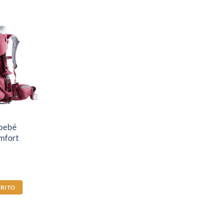
 bebé
mfort
RRITO