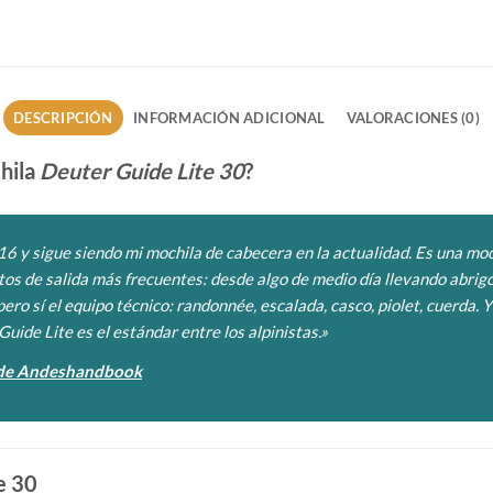
DESCRIPCIÓN
INFORMACIÓN ADICIONAL
VALORACIONES (0)
hila
Deuter Guide Lite 30
?
16 y sigue siendo mi mochila de cabecera en la actualidad. Es una moc
tos de salida más frecuentes: desde algo de medio día llevando abrigo
ero sí el equipo técnico: randonnée, escalada, casco, piolet, cuerda. Y
uide Lite es el estándar entre los alpinistas.»
r de Andeshandbook
e 30